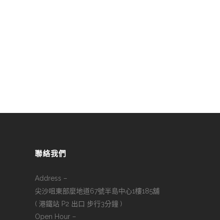
聯絡我們
Address –
尖沙咀東部麼地道67號半島中心1樓185舖
( 港鐵站 P2 出口 步行3分鐘 )
Open Hour –