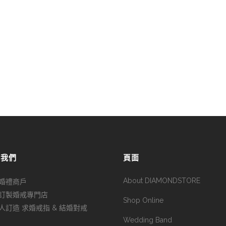
於我們
頁面
About DIAMONDSTORE
婚禮商戶
訂製婚戒專門店
Shop Online
人訂造 求婚戒指 & 結婚對戒
Wedding Band