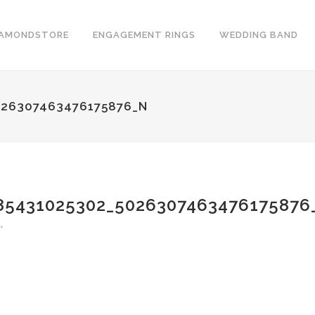
IAMONDSTORE
ENGAGEMENT RINGS
WEDDING BAND
026307463476175876_N
85431025302_5026307463476175876