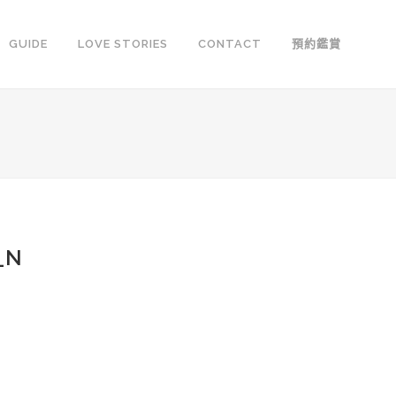
GUIDE
LOVE STORIES
CONTACT
預約鑑賞
_N