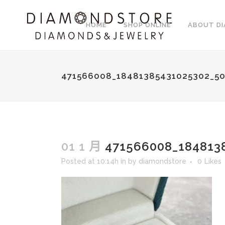
HOME
SHOP ONLINE
ABOUT D
471566008_18481385431025302_5
01 1 月
471566008_184813
Posted at 10:14h
in
by
diamondstore
0
Likes