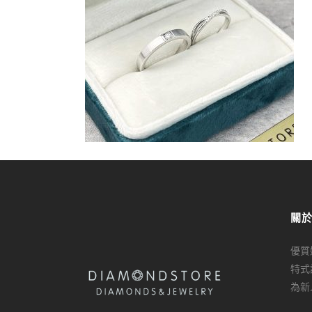
關
優質
特式
為新