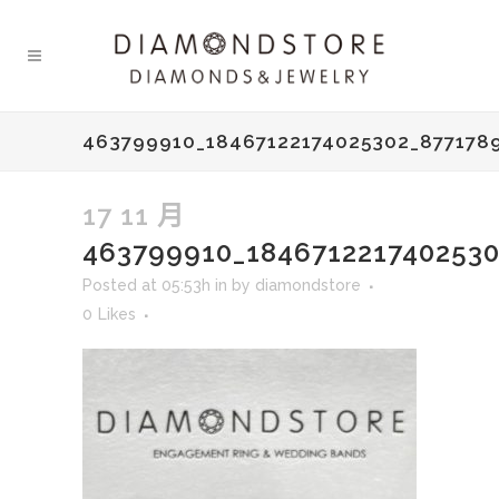
463799910_18467122174025302_877178
17 11 月
463799910_184671221740253
Posted at 05:53h
in
by
diamondstore
0
Likes