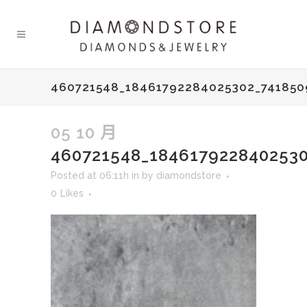
460721548_18461792284025302_74185
05 10 月
460721548_184617922840253
Posted at 06:11h
in
by
diamondstore
0
Likes