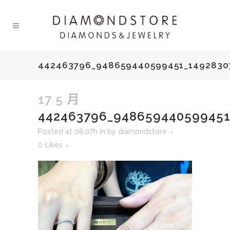
442463796_948659440599451_149283
17 5 月
442463796_948659440599451
Posted at 06:07h
in
by
diamondstore
0
Likes