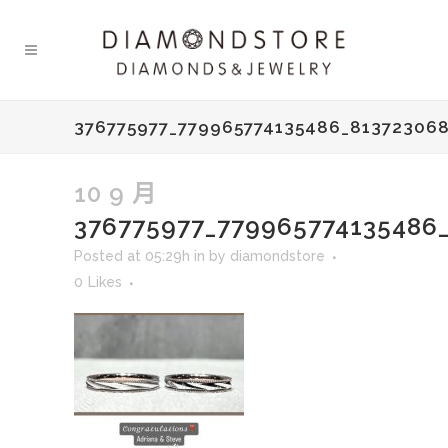
376775977_779965774135486_81372306
10 9 月
376775977_779965774135486
Posted at 05:29h
in
by
diamondstore
0
Likes