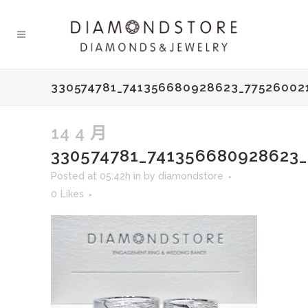
330574781_741356680928623_77526002
14 4 月
330574781_741356680928623
Posted at 05:42h
in
by
diamondstore
0
Likes