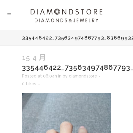
335446422_735634974867793_8366993
15 4 月
335446422_735634974867793
Posted at 06:04h
in
by
diamondstore
0
Likes