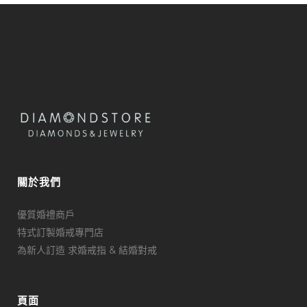
關於我們
優質婚禮商戶
特式訂製婚戒專門店
為新人訂造 求婚戒指 & 結婚對戒
頁面