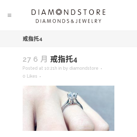
戒指托4
27 6 月
戒指托4
Posted at 10:21h
in
by
diamondstore
0
Likes